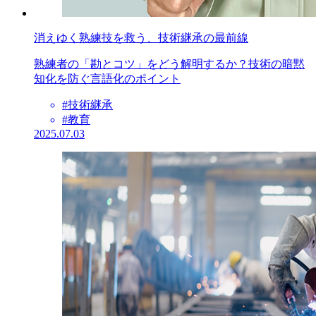
消えゆく熟練技を救う、技術継承の最前線
熟練者の「勘とコツ」をどう解明するか？技術の暗黙
知化を防ぐ言語化のポイント
#技術継承
#教育
2025.07.03