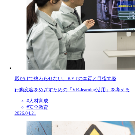
全6回
現場管理者がつくる「安全文化」の土台とは
形だけで終わらせない、KYTの本質と目指す姿
行動変容をめざすための「VR-learning活用」を考える
全3回
#人材育成
安全教育の“やりっぱなし”を防ぐ効果測定の設計法
#安全教育
2026.04.21