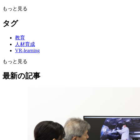
もっと見る
タグ
教育
人材育成
VR-learning
安全文化
もっと見る
安全教育
技術継承
全8回
最新の記事
VRが「安全意識」を変える理由と現場導入のコツ