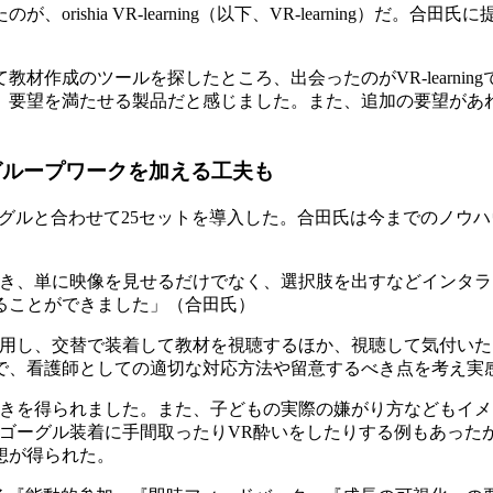
ishia VR-learning（以下、VR-learning）だ。
作成のツールを探したところ、出会ったのがVR-learnin
、要望を満たせる製品だと感じました。また、追加の要望があ
グループワークを加える工夫も
VRゴーグルと合わせて25セットを導入した。合田氏は今までの
ツを作成でき、単に映像を見せるだけでなく、選択肢を出すなどイ
ることができました」（合田氏）
使用し、交替で装着して教材を視聴するほか、視聴して気付い
で、看護師としての適切な対応方法や留意するべき点を考え実
付きを得られました。また、子どもの実際の嫌がり方などもイ
Rゴーグル装着に手間取ったりVR酔いをしたりする例もあった
想が得られた。