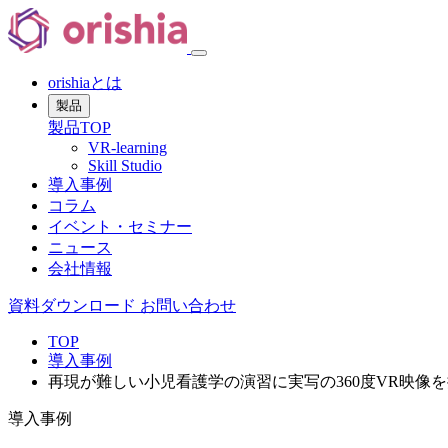
orishiaとは
製品
製品TOP
VR-learning
Skill Studio
導入事例
コラム
イベント・セミナー
ニュース
会社情報
資料ダウンロード
お問い合わせ
TOP
導入事例
再現が難しい小児看護学の演習に実写の360度VR映像
導入事例