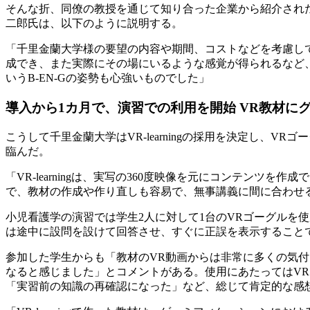
そんな折、同僚の教授を通じて知り合った企業から紹介されたのが、or
二郎氏は、以下のように説明する。
「千里金蘭大学様の要望の内容や期間、コストなどを考慮して教材
成でき、また実際にその場にいるような感覚が得られるなど
いうB-EN-Gの姿勢も心強いものでした」
導入から1カ月で、演習での利用を開始 VR教材に
こうして千里金蘭大学はVR-learningの採用を決定し、
臨んだ。
「VR-learningは、実写の360度映像を元にコンテン
で、教材の作成や作り直しも容易で、無事講義に間に合わせ
小児看護学の演習では学生2人に対して1台のVRゴーグルを
は途中に設問を設けて回答させ、すぐに正誤を表示すること
参加した学生からも「教材のVR動画からは非常に多くの気
なると感じました」とコメントがある。使用にあたってはV
「実習前の知識の再確認になった」など、総じて肯定的な感