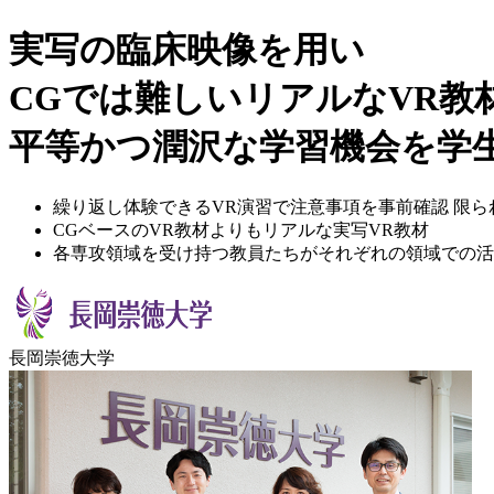
実写の臨床映像を用い
CGでは難しいリアルなVR教
平等かつ潤沢な学習機会を学
繰り返し体験できるVR演習で注意事項を事前確認 限
CGベースのVR教材よりもリアルな実写VR教材
各専攻領域を受け持つ教員たちがそれぞれの領域での活
長岡崇徳大学