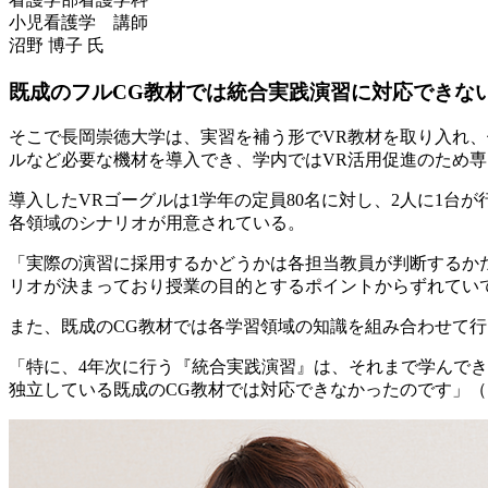
小児看護学 講師
沼野 博子 氏
既成のフルCG教材では統合実践演習に対応できな
そこで長岡崇徳大学は、実習を補う形でVR教材を取り入れ、
ルなど必要な機材を導入でき、学内ではVR活用促進のため
導入したVRゴーグルは1学年の定員80名に対し、2人に1台
各領域のシナリオが用意されている。
「実際の演習に採用するかどうかは各担当教員が判断するか
リオが決まっており授業の目的とするポイントからずれてい
また、既成のCG教材では各学習領域の知識を組み合わせて行
「特に、4年次に行う『統合実践演習』は、それまで学んで
独立している既成のCG教材では対応できなかったのです」