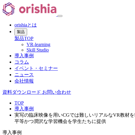
orishiaとは
製品
製品TOP
VR-learning
Skill Studio
導入事例
コラム
イベント・セミナー
ニュース
会社情報
資料ダウンロード
お問い合わせ
TOP
導入事例
実写の臨床映像を用いCGでは難しいリアルなVR教材を
平等かつ潤沢な学習機会を学生たちに提供
導入事例