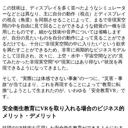
この技術は、ディスプレイを多く並べたようなシミュレータ
ーなどとは異なり、主に自分の動作（視点）とディスプレイ
の視点（角度）を同期させることによって、まるで非現実空
間の中を自由に見て回ることができるような錯覚の一種を活
用したものです。細かな技術や音声については省略します
が、自分の見たいものを自分の動作によって見ることができ
るだけでも、十分に"非現実空間の中に入りたい"という欲求
を満たすことができるため、非常に画期的なビジネスモデル
として注目され、次々に、上空・水中・宇宙空間などの"見
てみたかった非現実空間"や"現実にはあり得ない"状況を再
現できるようになってきました。
そして、"実際には体感できない事象"の一つに、"災害・事
故"が当てはまり、これを再現することによって"教育に転
換"しようとして生まれたのが、いわゆる「安全教育VR」で
す。
安全衛生教育にVRを取り入れる場合のビジネス的
メリット・デメリット
待望のVR技術を応用した安全衛生教育ができるようになる