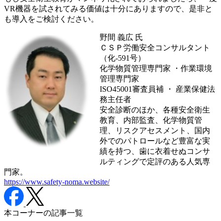
VR機器を試されてみる価値は十分にありますので、是非と
も導入をご検討ください。
野間 義広
氏
ＣＳＰ労働安全コンサルタント
（化-591号）
化学物質管理専門家 ・作業環境
管理専門家
ISO45001審査員補 ・ 産業保健法
務主任者
安全診断のほか、各種安全衛生
教育、内部監査、化学物質管
理、リスクアセスメント、国内
外でのパトロールなど豊富な実
績を持つ、歯に衣着せぬコンサ
ルティングで定評のある人気専
門家。
https://www.safety-noma.website/
本コーナーの記事一覧