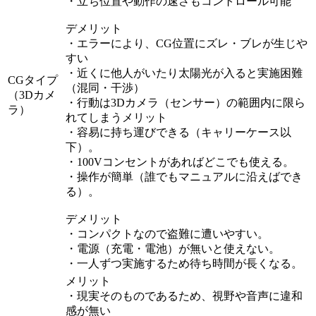
・立ち位置や動作の速さもコントロール可能
デメリット
・エラーにより、CG位置にズレ・ブレが生じや
すい
・近くに他人がいたり太陽光が入ると実施困難
CGタイプ
（混同・干渉）
（3Dカメ
・行動は3Dカメラ（センサー）の範囲内に限ら
ラ）
れてしまうメリット
・容易に持ち運びできる（キャリーケース以
下）。
・100Vコンセントがあればどこでも使える。
・操作が簡単（誰でもマニュアルに沿えばでき
る）。
デメリット
・コンパクトなので盗難に遭いやすい。
・電源（充電・電池）が無いと使えない。
・一人ずつ実施するため待ち時間が長くなる。
メリット
・現実そのものであるため、視野や音声に違和
感が無い