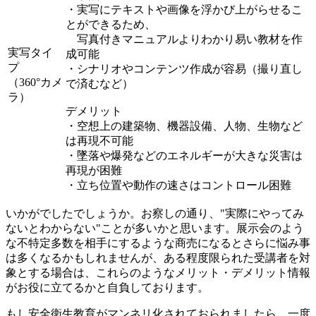
・実写にテキストや画像を浮かび上がらせるこ
とができるため、
写真付きマニュアルよりわかり易い教材を作
実写タイ
成可能
プ
・シナリオやコンテンツ作成が容易（撮り直し
（360°カメ
で済むなど）
ラ）
デメリット
・空想上の建築物、機器設備、人物、生物など
は再現不可能
・墜落や爆発などのエネルギーが大きな災害は
再現が困難
・立ち位置や動作の速さはコントロール困難
いかがでしたでしょうか。お察しの通り、"実際にやってみ
ないとわからない"ことが多いかと思います。展示会のよう
な不特定多数を相手にするような商売になるとさらに悩み事
は多くなるかもしれませんが、ある程度限られた受講者を対
象とする場合は、これらのようなメリット・デメリット情報
がお役に立てるかと自負しております。
もし安全衛生教育がマンネリ化されておられましたら、一度