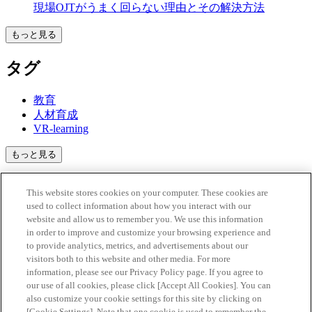
現場OJTがうまく回らない理由とその解決方法
もっと見る
タグ
教育
人材育成
VR-learning
安全文化
もっと見る
安全教育
全8回
技術継承
TOP
VRが「安全意識」を変える理由と現場導入のコツ
This website stores cookies on your computer. These cookies are
コラム
used to collect information about how you interact with our
安全教育にVRを取り入れるメリット・デメリット
website and allow us to remember you. We use this information
in order to improve and customize your browsing experience and
資料ダウンロード
お問い合わせ
to provide analytics, metrics, and advertisements about our
visitors both to this website and other media. For more
information, please see our Privacy Policy page. If you agree to
our use of all cookies, please click [Accept All Cookies]. You can
About Us
orishia
とは
also customize your cookie settings for this site by clicking on
[Cookie Settings]. Note that one cookie is used to remember the