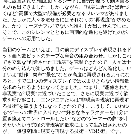
間に設置された3軸遊動するシートに自分が座って動き回る
ものも出てきました。しかしながら、"現実に近づけば近づ
くほど"高額で大型の設備が必要となるジレンマがありまし
た。たしかに人々を魅せるにはそれなりの"再現度"が求めら
れ、かつ"リーズナブル"でないと誰も手が出ませんでした。
そこで、このジレンマとともに画期的な進化を遂げたのが、
ゲームへの応用でした。
当初のゲームといえば、目の前にディスプレイ表現されるド
ット画と数ビットのチープな単音の組み合わせ。しかしこれ
でも立派な"創造された非現実"を表現できたので、人々は十
分のめり込んで楽しめました。ゲームはどんどん進化し、い
よいよ"動作""肉声""景色"などが高度に再現されるようにな
ると、すでに1つのディスプレイでは収まりきらない情報量
を求められるようになってきました。つまり、"想像された
非現実"が"現実"に近づいたことで、さらに現実に近づく欲
求を呼び起こし、エンジニアたちは"非現実を現実に再現す
る技術"を競うようになってきたのです。こうして、いわゆ
る"ゲームの世界に入りたい""好きなキャラクターを自分に
置き換えてコントロールしたい"などの"ゲーマーの夢"を叶
えたいという究極の非現実的欲求によって生み出されたの
が、「仮想空間に現実を再現する技術＝VR技術」です。